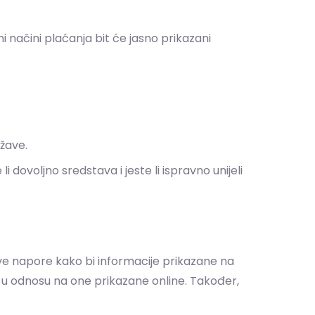
načini plaćanja bit će jasno prikazani
ržave.
i dovoljno sredstava i jeste li ispravno unijeli
sve napore kako bi informacije prikazane na
je u odnosu na one prikazane online. Također,