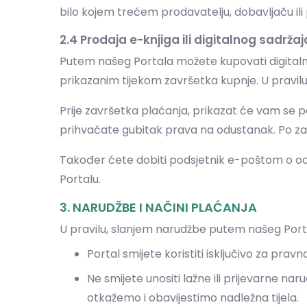
bilo kojem trećem prodavatelju, dobavljaču il
2.4 Prodaja e-knjiga ili digitalnog sadržaj
Putem našeg Portala možete kupovati digitalne 
prikazanim tijekom završetka kupnje. U pravilu, 
Prije završetka plaćanja, prikazat će vam se p
prihvaćate gubitak prava na odustanak. Po za
Također ćete dobiti podsjetnik e-poštom o odri
Portalu.
3. NARUDŽBE I NAČINI PLAĆANJA
U pravilu, slanjem narudžbe putem našeg Porta
Portal smijete koristiti isključivo za prav
Ne smijete unositi lažne ili prijevarne 
otkažemo i obavijestimo nadležna tijela.