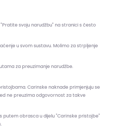
ratite svoju narudžbu" na stranici s često
aćenje u svom sustavu. Molimo za strpljenje
uputama za preuzimanje narudžbe.
 pristojbama. Carinske naknade primjenjuju se
mited ne preuzima odgovornost za takve
s putem obrasca u dijelu "Carinske pristojbe"
.