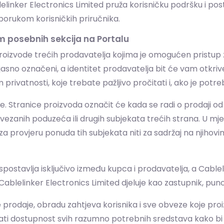
lelinker Electronics Limited pruža korisničku podršku i po
sporukom korisničkih priručnika.
m posebnih sekcija na Portalu
roizvode trećih prodavatelja kojima je omogućen pristu
 će jasno označeni, a identitet prodavatelja bit će vam otkr
privatnosti, koje trebate pažljivo pročitati i, ako je potreb
 Stranice proizvoda označit će kada se radi o prodaji od
ezanih poduzeća ili drugih subjekata trećih strana. U mj
a provjeru ponuda tih subjekata niti za sadržaj na njihov
ostavlja isključivo između kupca i prodavatelja, a Cablel
Cablelinker Electronics Limited djeluje kao zastupnik, pu
je prodaje, obradu zahtjeva korisnika i sve obveze koje pro
rati dostupnost svih razumno potrebnih sredstava kako bi 