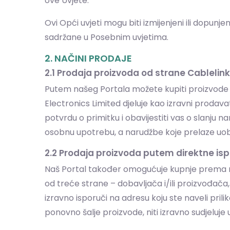
ove Uvjete.
Ovi Opći uvjeti mogu biti izmijenjeni ili dopu
sadržane u Posebnim uvjetima.
2. NAČINI PRODAJE
2.1 Prodaja proizvoda od strane Cablelin
Putem našeg Portala možete kupiti proizvode k
Electronics Limited djeluje kao izravni prodav
potvrdu o primitku i obavijestiti vas o slanju
osobnu upotrebu, a narudžbe koje prelaze uobič
2.2 Prodaja proizvoda putem direktne isp
Naš Portal također omogućuje kupnje prema mod
od treće strane – dobavljača i/ili proizvođača, 
izravno isporuči na adresu koju ste naveli pril
ponovno šalje proizvode, niti izravno sudjeluje 