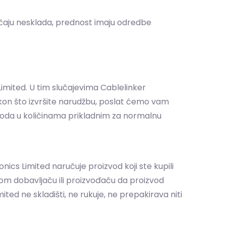
lučaju nesklada, prednost imaju odredbe
imited. U tim slučajevima Cablelinker
Nakon što izvršite narudžbu, poslat ćemo vam
izvoda u količinama prikladnim za normalnu
cs Limited naručuje proizvod koji ste kupili
g tom dobavljaču ili proizvođaču da proizvod
ted ne skladišti, ne rukuje, ne prepakirava niti