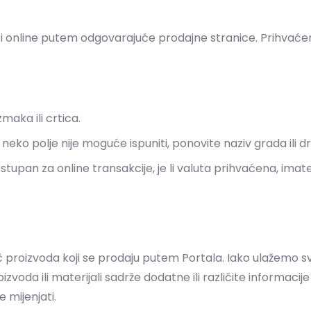
 online putem odgovarajuće prodajne stranice. Prihvaćeni 
maka ili crtica.
neko polje nije moguće ispuniti, ponovite naziv grada ili d
tupan za online transakcije, je li valuta prihvaćena, imate l
ač proizvoda koji se prodaju putem Portala. Iako ulažemo 
voda ili materijali sadrže dodatne ili različite informaci
 mijenjati.