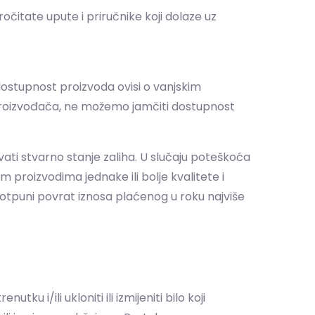
čitate upute i priručnike koji dolaze uz
dostupnost proizvoda ovisi o vanjskim
i proizvođača, ne možemo jamčiti dostupnost
vati stvarno stanje zaliha. U slučaju poteškoća
 proizvodima jednake ili bolje kvalitete i
potpuni povrat iznosa plaćenog u roku najviše
u i/ili ukloniti ili izmijeniti bilo koji