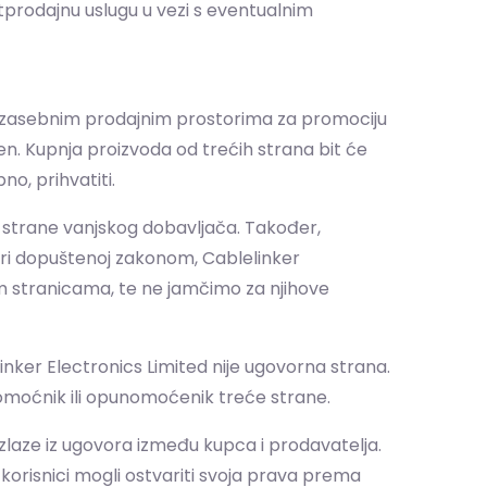
stprodajnu uslugu u vezi s eventualnim
p zasebnim prodajnim prostorima za promociju
iven. Kupnja proizvoda od trećih strana bit će
no, prihvatiti.
 strane vanjskog dobavljača. Također,
eri dopuštenoj zakonom, Cablelinker
im stranicama, te ne jamčimo za njihove
inker Electronics Limited nije ugovorna strana.
nomoćnik ili opunomoćenik treće strane.
izlaze iz ugovora između kupca i prodavatelja.
korisnici mogli ostvariti svoja prava prema