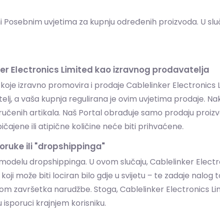
njeni Posebnim uvjetima za kupnju određenih proizvoda. U s
ker Electronics Limited kao izravnog prodavatelja
oje izravno promovira i prodaje Cablelinker Electronics L
atelj, a vaša kupnja regulirana je ovim uvjetima prodaje. 
 naručenih artikala. Naš Portal obrađuje samo prodaju pro
ajene ili atipične količine neće biti prihvaćene.
oruke ili "dropshippinga"
elu dropshippinga. U ovom slučaju, Cablelinker Electroni
koji može biti lociran bilo gdje u svijetu – te zadaje nalo
ikom završetka narudžbe. Stoga, Cablelinker Electronics Limi
u isporuci krajnjem korisniku.