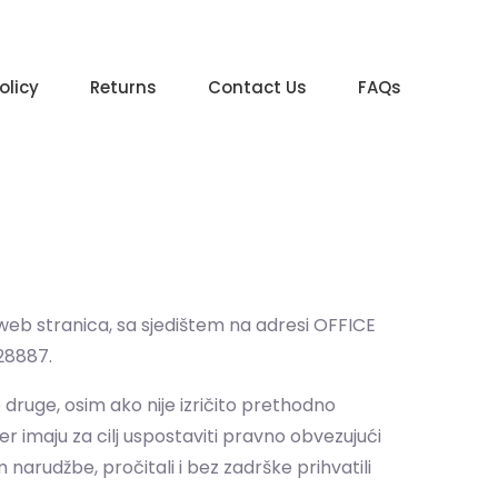
olicy
Returns
Contact Us
FAQs
 web stranica, sa sjedištem na adresi OFFICE
28887.
e druge, osim ako nije izričito prethodno
er imaju za cilj uspostaviti pravno obvezujući
 narudžbe, pročitali i bez zadrške prihvatili