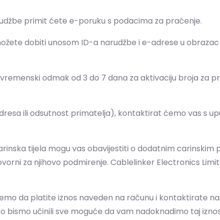
arudžbe primit ćete e-poruku s podacima za praćenje.
žete dobiti unosom ID-a narudžbe i e-adrese u obrazac "P
vremenski odmak od 3 do 7 dana za aktivaciju broja za pr
dresa ili odsutnost primatelja), kontaktirat ćemo vas s 
arinska tijela mogu vas obavijestiti o dodatnim carinskim
govorni za njihovo podmirenje. Cablelinker Electronics Li
jemo da platite iznos naveden na računu i kontaktirate na
ko bismo učinili sve moguće da vam nadoknadimo taj iznos