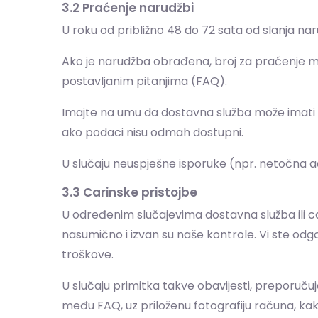
3.2 Praćenje narudžbi
U roku od približno 48 do 72 sata od slanja n
Ako je narudžba obrađena, broj za praćenje mo
postavljanim pitanjima (FAQ).
Imajte na umu da dostavna služba može imati 
ako podaci nisu odmah dostupni.
U slučaju neuspješne isporuke (npr. netočna a
3.3 Carinske pristojbe
U određenim slučajevima dostavna služba ili c
nasumično i izvan su naše kontrole. Vi ste od
troškove.
U slučaju primitka takve obavijesti, preporuču
među FAQ, uz priloženu fotografiju računa, ka