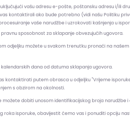
, uključujući vašu adresu e-pošte, poštansku adresu i/ili d
as kontaktirali ako bude potrebno (vidi našu Politiku priv
ocesuiranje vaše narudžbe i uzrokovati kašnjenja u ispor
ate pravnu sposobnost za sklapanje obvezujućih ugovora.
vom odjeljku možete u svakom trenutku pronaći na našem 
30 kalendarskih dana od datuma sklapanja ugovora.
 kontaktirati putem obrasca u odjeljku "Vrijeme isporuke"
enjem s obzirom na okolnosti.
možete dobiti unosom identifikacijskog broja narudžbe i e
roka isporuke, obavijestit ćemo vas i ponuditi opciju nas