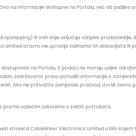
ivo na informacije dostupne na Portalu, već da pažljivo pro
pshipping) ili onih koje uključuju vanjske prodavatelje, 
cs Limited izravno ne upravlja zalihama tih dobavljača il
 dostupnosti na Portalu, ti podaci ne moraju uvijek odraža
rodan, zadržavamo pravo ponuditi informacije o zamjenskim
čenih. Ako ne prihvatite zamjenski proizvod, izvršit ćemo 
e prema važećim zakonima o zaštiti potrošača.
stranica Cablelinker Electronics Limited u bilo kojem trenutk