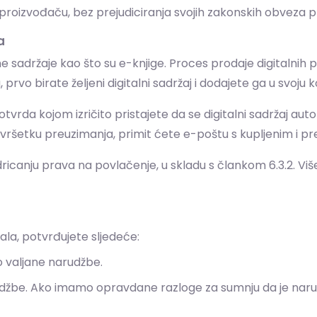
i proizvođaču, bez prejudiciranja svojih zakonskih obveza
a
sadržaje kao što su e-knjige. Proces prodaje digitalnih p
prvo birate željeni digitalni sadržaj i dodajete ga u svoju 
otvrda kojom izričito pristajete da se digitalni sadržaj 
vršetku preuzimanja, primit ćete e-poštu s kupljenim i p
canju prava na povlačenje, u skladu s člankom 6.3.2. Više
la, potvrđujete sljedeće:
no valjane narudžbe.
narudžbe. Ako imamo opravdane razloge za sumnju da je na